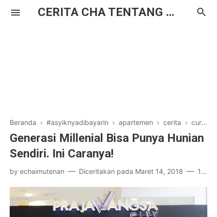
CERITA CHA TENTANG HAL BIASA
Beranda
›
#asyiknyadibayarin
›
apartemen
›
cerita
›
curhat
Generasi Millenial Bisa Punya Hunian
Sendiri. Ini Caranya!
by
echaimutenan
Diceritakan pada
Maret 14, 2018
11 komentar