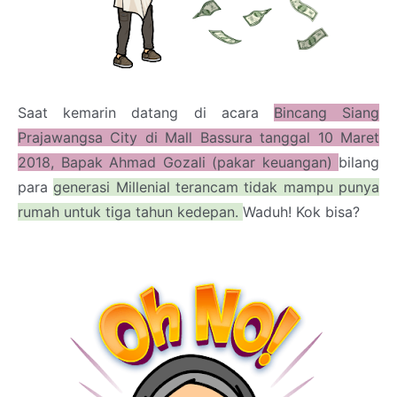
Saat kemarin datang di acara
Bincang Siang
Prajawangsa City di Mall Bassura tanggal 10 Maret
2018, Bapak Ahmad Gozali (pakar keuangan)
bilang
para
generasi Millenial terancam tidak mampu punya
rumah untuk tiga tahun kedepan.
Waduh! Kok bisa?