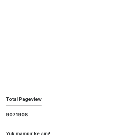
Total Pageview
9
0
7
1
9
0
8
Yuk mampir ke sini!