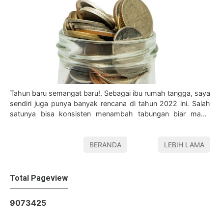
Tahun baru semangat baru!. Sebagai ibu rumah tangga, saya
sendiri juga punya banyak rencana di tahun 2022 ini. Salah
satunya bisa konsisten menambah tabungan biar makin
cuan. Kayaknya sih saya juga …
BERANDA
LEBIH LAMA
Total Pageview
9
0
7
3
4
2
5