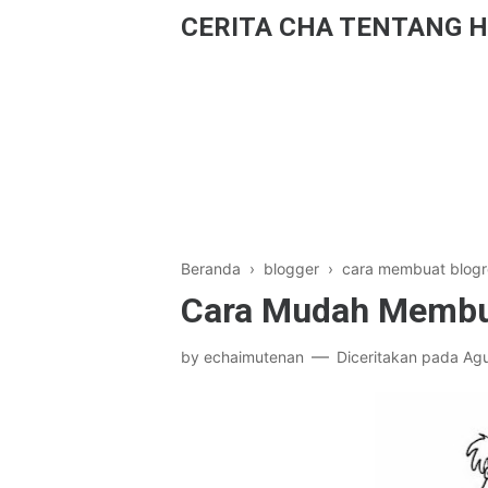
CERITA CHA TENTANG H
Beranda
›
blogger
›
cara membuat blogro
Cara Mudah Membua
by
echaimutenan
Diceritakan pada
Agu