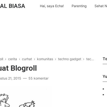
AL BIASA
Hai, saya Echa!
Parenting
Sehat N
To
ll
›
cerita
›
curhat
›
komunitas
›
techno gadget
›
techo gadget
t Blogroll
Yu
stus 21, 2015
55 komentar