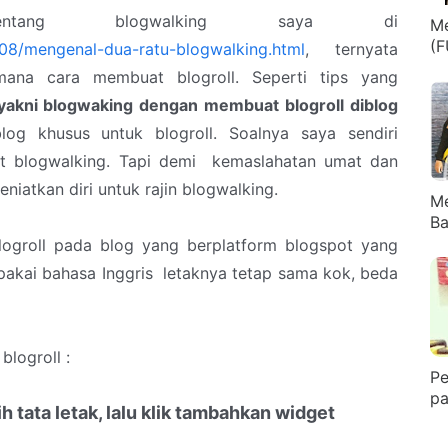
tentang blogwalking saya di
Me
(F
08/mengenal-dua-ratu-blogwalking.html
, ternyata
ana cara membuat blogroll. Seperti tips yang
yakni blogwaking dengan membuat blogroll diblog
log khusus untuk blogroll. Soalnya saya sendiri
et blogwalking. Tapi demi kemaslahatan umat dan
niatkan diri untuk rajin blogwalking.
M
Ba
logroll pada blog yang berplatform blogspot yang
pakai bahasa Inggris letaknya tetap sama kok, beda
logroll :
Pe
pa
h tata letak, lalu klik tambahkan widget