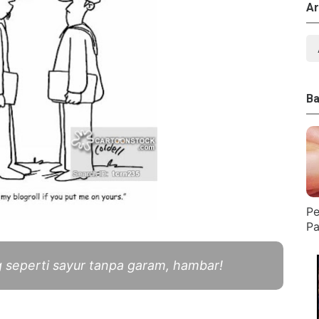
Ar
Ba
Pe
Pa
g seperti sayur tanpa garam, hambar!