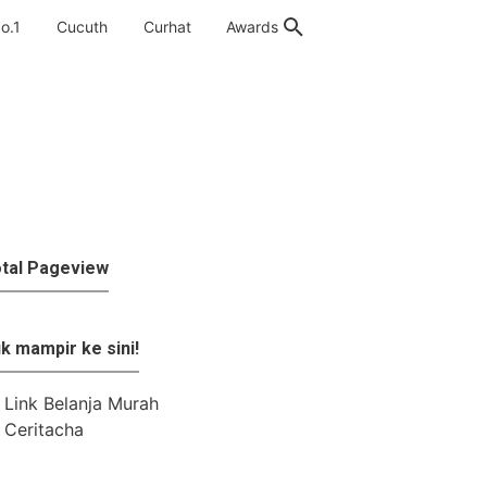
o.1
Cucuth
Curhat
Awards
tal Pageview
›
tips blog
k mampir ke sini!
Link Belanja Murah
Ceritacha