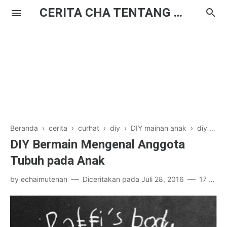
CERITA CHA TENTANG HAL BIASA
Beranda
›
cerita
›
curhat
›
diy
›
DIY mainan anak
›
diy montessori
DIY Bermain Mengenal Anggota
Tubuh pada Anak
by
echaimutenan
Diceritakan pada
Juli 28, 2016
17 komentar