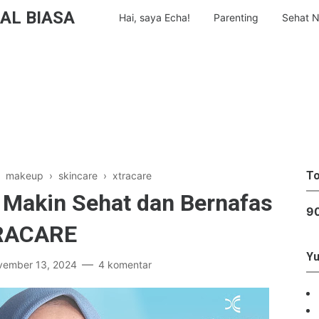
AL BIASA
Hai, saya Echa!
Parenting
Sehat N
To
›
makeup
›
skincare
›
xtracare
n Makin Sehat dan Bernafas
9
TRACARE
Yu
vember 13, 2024
4 komentar