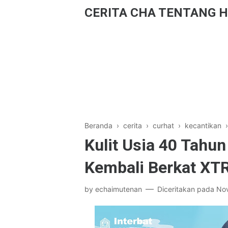
CERITA CHA TENTANG H
Beranda
›
cerita
›
curhat
›
kecantikan
Kulit Usia 40 Tahu
Kembali Berkat X
by
echaimutenan
Diceritakan pada
No