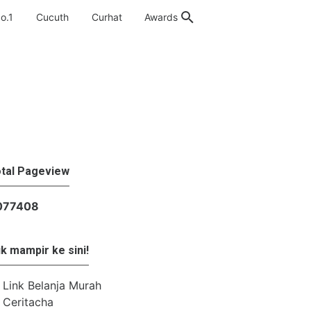
o.1
Cucuth
Curhat
Awards
tal Pageview
0
7
7
4
0
8
k mampir ke sini!
Link Belanja Murah
Ceritacha