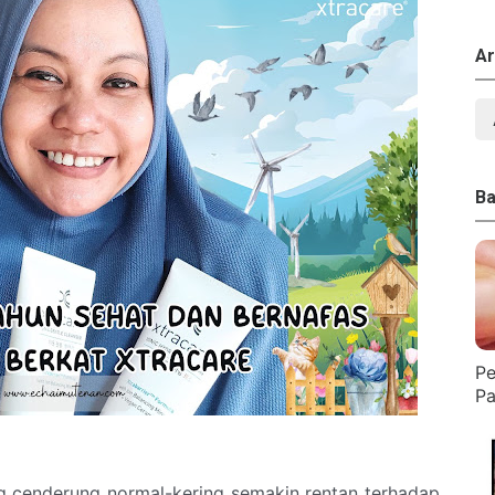
Ar
Ba
Pe
Pa
ng cenderung normal-kering semakin rentan terhadap