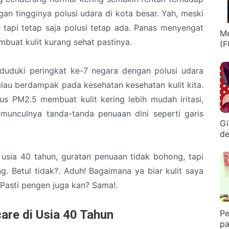
an tingginya polusi udara di kota besar. Yah, meski
l tapi tetap saja polusi tetap ada. Panas menyengat
Me
buat kulit kurang sehat pastinya.
(F
duduki peringkat ke-7 negara dengan polusi udara
kalau berdampak pada kesehatan kesehatan kulit kita.
lus PM2.5 membuat kulit kering lebih mudah iritasi,
munculnya tanda-tanda penuaan dini seperti garis
Gi
de
sia 40 tahun, guratan penuaan tidak bohong, tapi
g. Betul tidak?. Aduh! Bagaimana ya biar kulit saya
 Pasti pengen juga kan? Sama!.
are di Usia 40 Tahun
Pe
pa