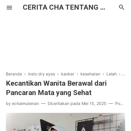
CERITA CHA TENTANG HAL BIASA
Beranda
›
insto dry eyes
›
kanker
›
kesehatan
›
Lelah
›
lom
Kecantikan Wanita Berawal dari
Pancaran Mata yang Sehat
by
echaimutenan
Diceritakan pada
Mei 15, 2025
Posting Komentar