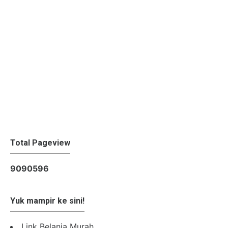
Total Pageview
9
0
9
0
5
9
6
Yuk mampir ke sini!
Link Belanja Murah