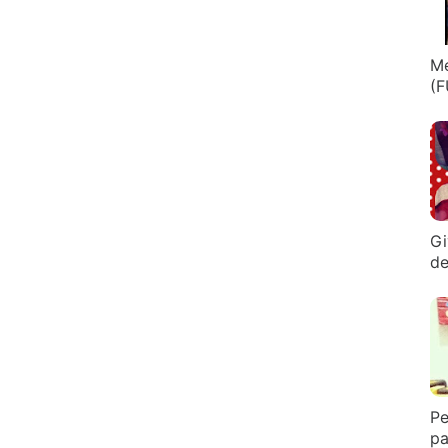
Me
(F
Gi
de
Pe
pa