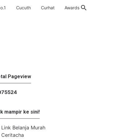
o.1
Cucuth
Curhat
Awards
tal Pageview
0
7
5
5
2
4
k mampir ke sini!
Link Belanja Murah
Ceritacha