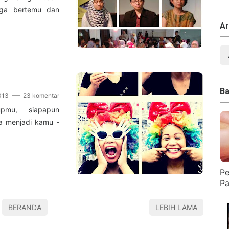
uga bertemu dan
Ar
Ba
013
23 komentar
pmu, siapapun
ga menjadi kamu -
Pe
Pa
BERANDA
LEBIH LAMA