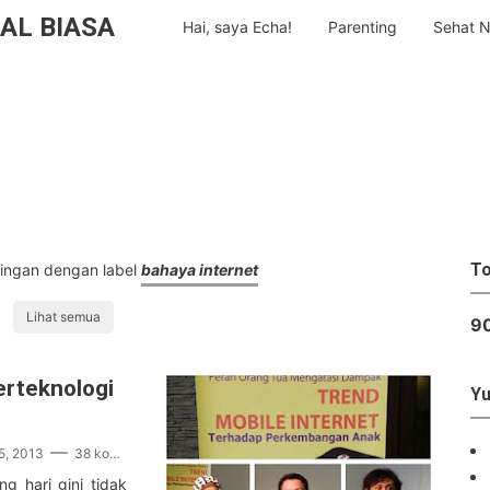
AL BIASA
Hai, saya Echa!
Parenting
Sehat N
To
ingan dengan label
bahaya internet
Lihat semua
9
rteknologi
Yu
5, 2013
38 komentar
ng hari gini tidak