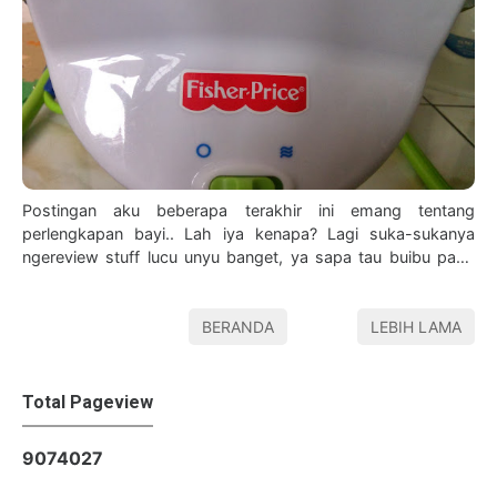
Postingan aku beberapa terakhir ini emang tentang
perlengkapan bayi.. Lah iya kenapa? Lagi suka-sukanya
ngereview stuff lucu unyu banget, ya sapa tau buibu pada
butuh :D . Dan kali ini aku a…
BERANDA
LEBIH LAMA
Total Pageview
9
0
7
4
0
2
7