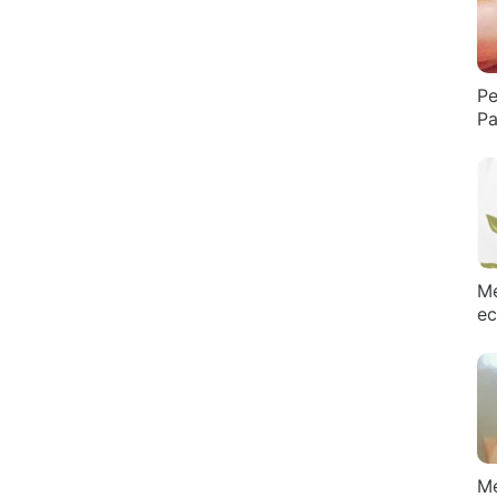
Pe
Pa
Me
ec
Me