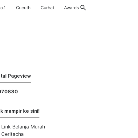
o.1
Cucuth
Curhat
Awards
tal Pageview
0
7
0
8
3
0
k mampir ke sini!
Link Belanja Murah
Ceritacha