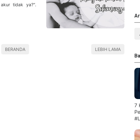
 akur tidak ya?".
Ar
BERANDA
LEBIH LAMA
Ba
7 
Pe
#L