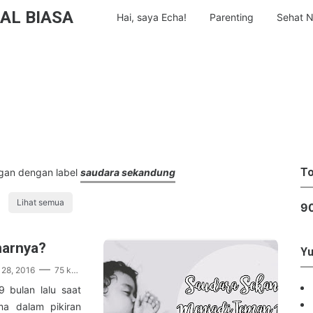
AL BIASA
Hai, saya Echa!
Parenting
Sehat N
To
gan dengan label
saudara sekandung
Lihat semua
9
narnya?
Yu
28, 2016
75 komentar
 bulan lalu saat
ma dalam pikiran