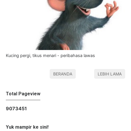
Kucing pergi, tikus menari - peribahasa lawas
BERANDA
LEBIH LAMA
Total Pageview
9
0
7
3
4
5
1
Yuk mampir ke sini!