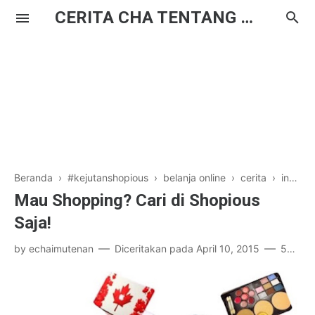
CERITA CHA TENTANG HAL BIASA
Beranda
›
#kejutanshopious
›
belanja online
›
cerita
›
instagram
Mau Shopping? Cari di Shopious
Saja!
by
echaimutenan
Diceritakan pada
April 10, 2015
58 komentar