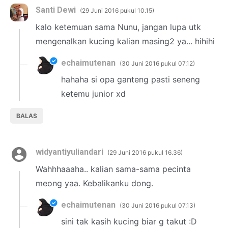
Santi Dewi
29 Juni 2016 pukul 10.15
kalo ketemuan sama Nunu, jangan lupa utk
mengenalkan kucing kalian masing2 ya... hihihi
echaimutenan
30 Juni 2016 pukul 07.12
hahaha si opa ganteng pasti seneng
ketemu junior xd
BALAS
widyantiyuliandari
29 Juni 2016 pukul 16.36
Wahhhaaaha.. kalian sama-sama pecinta
meong yaa. Kebalikanku dong.
echaimutenan
30 Juni 2016 pukul 07.13
sini tak kasih kucing biar g takut :D