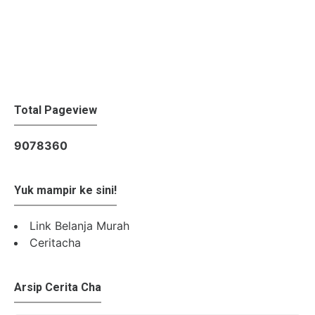
Total Pageview
9
0
7
8
3
6
0
Yuk mampir ke sini!
Link Belanja Murah
Ceritacha
Arsip Cerita Cha