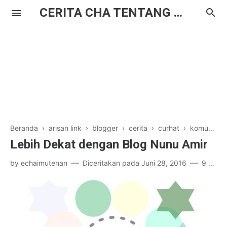
CERITA CHA TENTANG HAL BIASA
Beranda
›
arisan link
›
blogger
›
cerita
›
curhat
›
komunitas
Lebih Dekat dengan Blog Nunu Amir
by
echaimutenan
Diceritakan pada
Juni 28, 2016
9 komentar