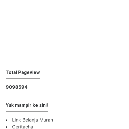
Total Pageview
9
0
9
8
5
9
4
Yuk mampir ke sini!
Link Belanja Murah
Ceritacha