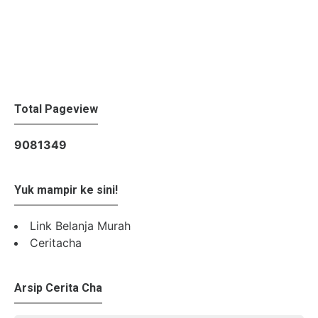
Total Pageview
9
0
8
1
3
4
9
Yuk mampir ke sini!
Link Belanja Murah
Ceritacha
Arsip Cerita Cha