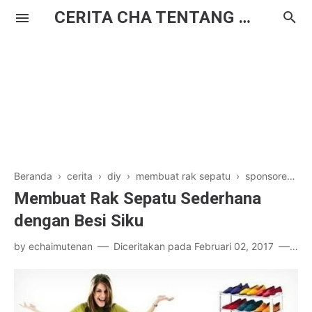
CERITA CHA TENTANG HAL BIASA
Beranda
›
cerita
›
diy
›
membuat rak sepatu
›
sponsored post
Membuat Rak Sepatu Sederhana
dengan Besi Siku
by
echaimutenan
Diceritakan pada
Februari 02, 2017
8 k