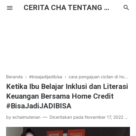
CERITA CHA TENTANG HAL BIASA
Beranda
›
#bisajadijadibisa
›
cara pengajuan cicilan di home credit
Ketika Ibu Belajar Inklusi dan Literasi
Keuangan Bersama Home Credit
#BisaJadiJADIBISA
by
echaimutenan
Diceritakan pada
November 17, 2022
2