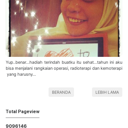
Yup..benar...hadiah terindah buatku itu sehat...tahun ini aku
bisa menjalani rangkaian operasi, radioterapi dan kemoterapi
yang harusny…
BERANDA
LEBIH LAMA
Total Pageview
9
0
9
6
1
4
6