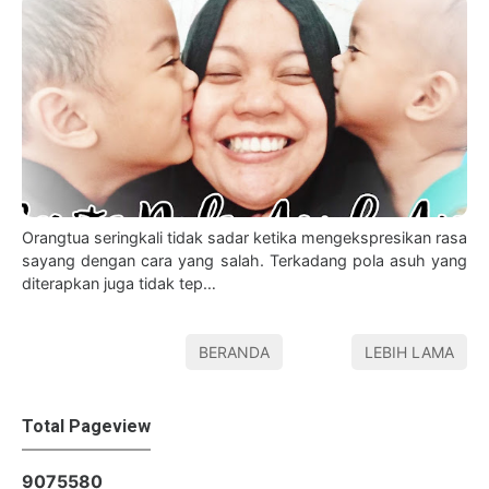
Orangtua seringkali tidak sadar ketika mengekspresikan rasa
sayang dengan cara yang salah. Terkadang pola asuh yang
diterapkan juga tidak tep…
BERANDA
LEBIH LAMA
Total Pageview
9
0
7
5
5
8
0