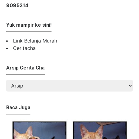
9
0
9
5
2
1
4
Yuk mampir ke sini!
Link Belanja Murah
Ceritacha
Arsip Cerita Cha
Baca Juga