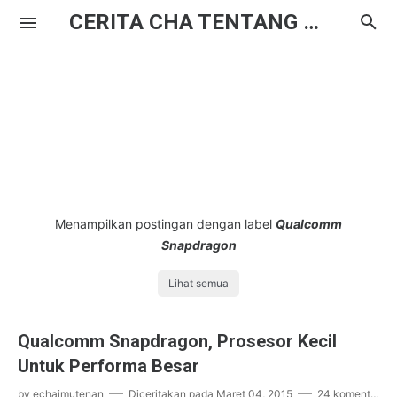
CERITA CHA TENTANG HAL BIASA
Menampilkan postingan dengan label
Qualcomm
Snapdragon
Lihat semua
Qualcomm Snapdragon, Prosesor Kecil
Untuk Performa Besar
by
echaimutenan
Diceritakan pada
Maret 04, 2015
24 komentar