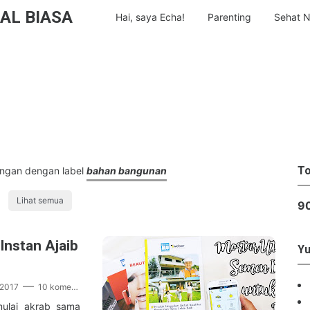
AL BIASA
Hai, saya Echa!
Parenting
Sehat N
To
ngan dengan label
bahan bangunan
Lihat semua
9
nstan Ajaib
Yu
 2017
10 komentar
mulai akrab sama