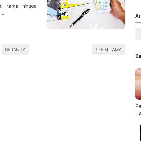
i harga hingga
p…
Ar
BERANDA
LEBIH LAMA
Ba
Pe
Pa