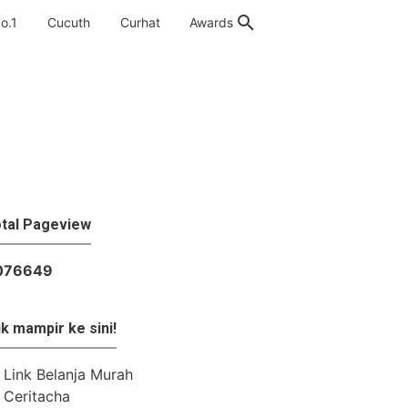
o.1
Cucuth
Curhat
Awards
tal Pageview
0
7
6
6
4
9
k mampir ke sini!
Link Belanja Murah
Ceritacha