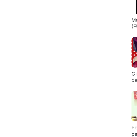
Me
(F
Gi
de
Pe
pa