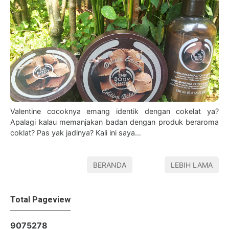
Valentine cocoknya emang identik dengan cokelat ya?
Apalagi kalau memanjakan badan dengan produk beraroma
coklat? Pas yak jadinya? Kali ini saya…
BERANDA
LEBIH LAMA
Total Pageview
9
0
7
5
2
7
8