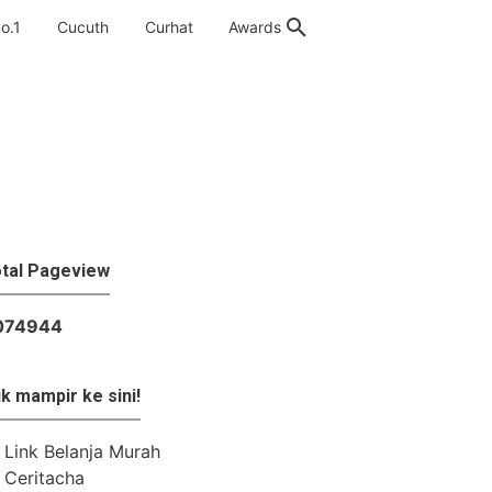
o.1
Cucuth
Curhat
Awards
tal Pageview
0
7
4
9
4
4
k mampir ke sini!
Link Belanja Murah
Ceritacha