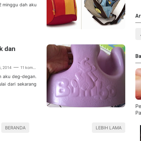
 2 minggu dah aku
Ar
k dan
Ba
5, 2014
11 komentar
in aku deg-degan.
lai dari sekarang
Pe
Pa
BERANDA
LEBIH LAMA