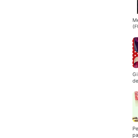
Me
(F
Gi
de
Pe
pa