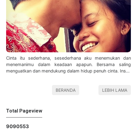
Cinta itu sederhana, sesederhana aku menemukan dan
menemanimu dalam keadaan apapun. Bersama saling
menguatkan dan mendukung dalam hidup penuh cinta. Insya
Allah kita bisa - kata Papih 2 tahun l…
BERANDA
LEBIH LAMA
Total Pageview
9
0
9
0
5
5
3