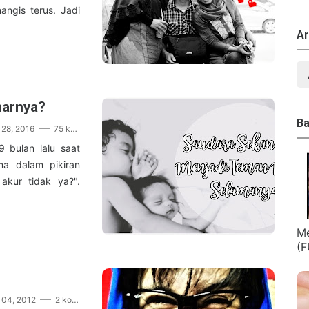
angis terus. Jadi
Ar
narnya?
Ba
28, 2016
75 komentar
 bulan lalu saat
ma dalam pikiran
 akur tidak ya?".
Me
(F
 04, 2012
2 komentar