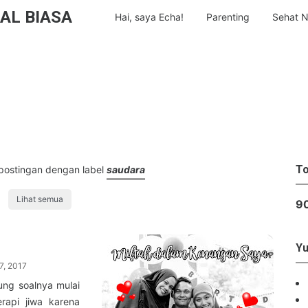
AL BIASA
Hai, saya Echa!
Parenting
Sehat N
To
postingan dengan label
saudara
Lihat semua
9
Yu
7, 2017
ung soalnya mulai
erapi jiwa karena