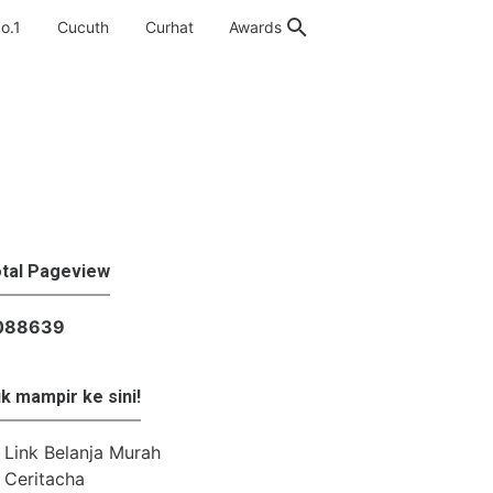
o.1
Cucuth
Curhat
Awards
tal Pageview
0
8
8
6
3
9
k mampir ke sini!
Link Belanja Murah
Ceritacha