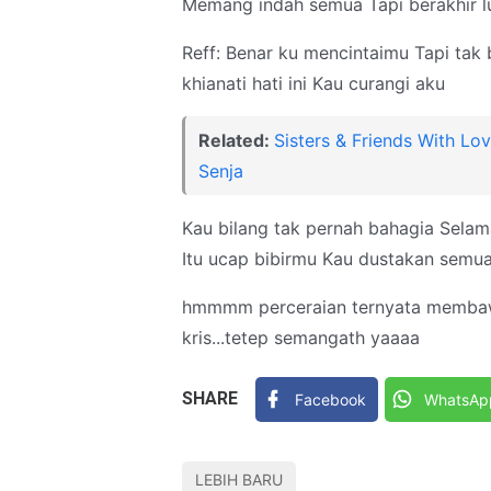
Memang indah semua Tapi berakhir l
Reff: Benar ku mencintaimu Tapi tak 
khianati hati ini Kau curangi aku
Related:
Sisters & Friends With Lo
Senja
Kau bilang tak pernah bahagia Sela
Itu ucap bibirmu Kau dustakan semu
hmmmm perceraian ternyata membawa 
kris...tetep semangath yaaaa
SHARE
Facebook
WhatsAp
LEBIH BARU