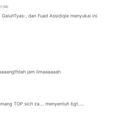
11.56
GaluhTyas-, dan Fuad Assidiqie menyukai ini.
aaaaang!!!dah jam limaaaaaah
emang TOP sich za.... menyentuh bgt.....