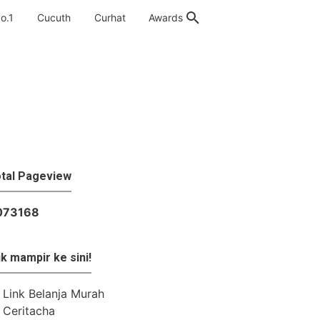
o.1
Cucuth
Curhat
Awards
tal Pageview
0
7
3
1
6
8
k mampir ke sini!
Link Belanja Murah
Ceritacha