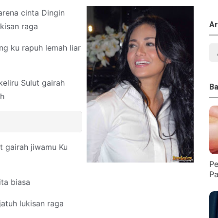
arena cinta Dingin
Ar
kisan raga
g ku rapuh lemah liar
eliru Sulut gairah
Ba
ih
ut gairah jiwamu Ku
Pe
Pa
ta biasa
atuh lukisan raga