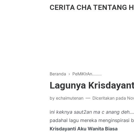
CERITA CHA TENTANG H
Beranda
›
PeMiKIrAn........
Lagunya Krisdayanti
by
echaimutenan
Diceritakan pada
No
i
ni keknya saut2an ma c anang deh...
padahal lagu mereka menginspirasi b
Krisdayanti Aku Wanita Biasa