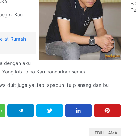
uka
Bi
Pe
begini Kau
ve at Rumah
ma dengan aku
a Yang kita bina Kau hancurkan semua
duit juga ya..tapi apapun itu p anang dan bu
p
LEBIH LAMA