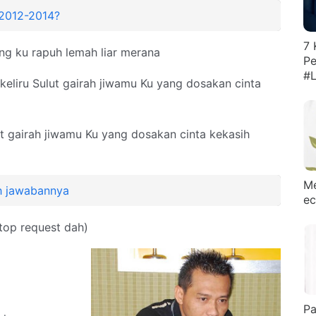
2012-2014?
7 
ng ku rapuh lemah liar merana
Pe
#L
keliru Sulut gairah jiwamu Ku yang dosakan cinta
ut gairah jiwamu Ku yang dosakan cinta kekasih
Me
h jawabannya
ec
top request dah)
Pa