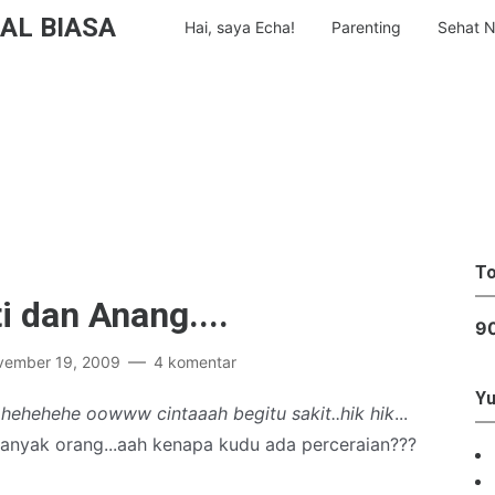
AL BIASA
Hai, saya Echa!
Parenting
Sehat N
To
 dan Anang....
9
vember 19, 2009
4 komentar
Yu
.hehehehe oowww cintaaah begitu sakit..hik hik
...
anyak orang...aah kenapa kudu ada perceraian???