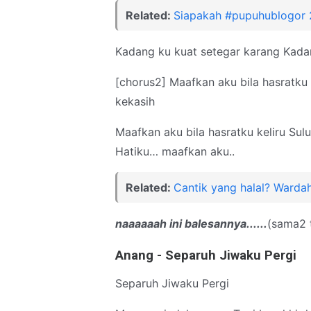
Related:
Siapakah #pupuhublogor 
Kadang ku kuat setegar karang Kada
[chorus2] Maafkan aku bila hasratku 
kekasih
Maafkan aku bila hasratku keliru Sul
Hatiku… maafkan aku..
Related:
Cantik yang halal? Warda
naaaaaah ini balesannya......
(sama2 
Anang - Separuh Jiwaku Pergi
Separuh Jiwaku Pergi