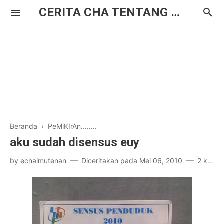
CERITA CHA TENTANG HAL BIASA
Beranda
›
PeMiKIrAn........
aku sudah disensus euy
by
echaimutenan
Diceritakan pada
Mei 06, 2010
2 komentar