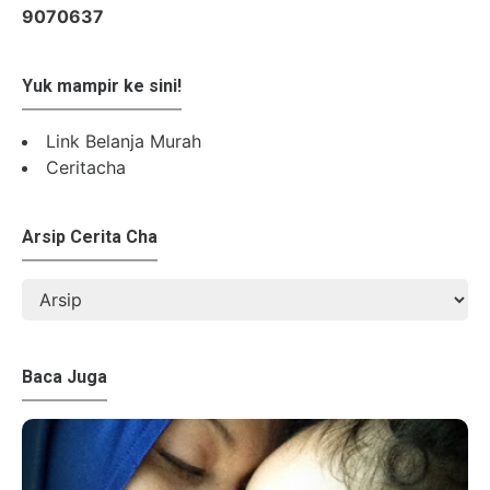
9
0
7
0
6
3
7
Yuk mampir ke sini!
Link Belanja Murah
Ceritacha
Arsip Cerita Cha
Baca Juga