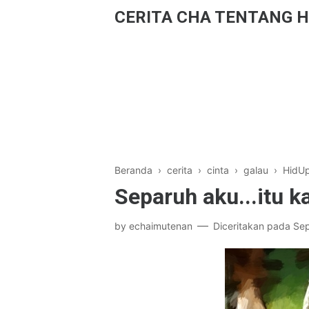
CERITA CHA TENTANG H
Beranda
›
cerita
›
cinta
›
galau
›
HidU
Separuh aku...itu 
by
echaimutenan
Diceritakan pada
Sep