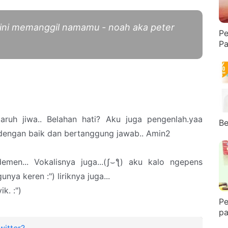
i ini memanggil namamu - noah aka peter
Pe
Pa
ruh jiwa.. Belahan hati? Aku juga pengenlah.yaa
Be
dengan baik dan bertanggung jawab.. Amin2
emen... Vokalisnya juga...(ʃ⌣ƪ) aku kalo ngepens
nya keren :") liriknya juga...
k. :")
Pe
pa