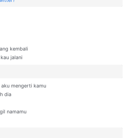
witter?
lang kembali
 kau jalani
i aku mengerti kamu
h dia
ggil namamu