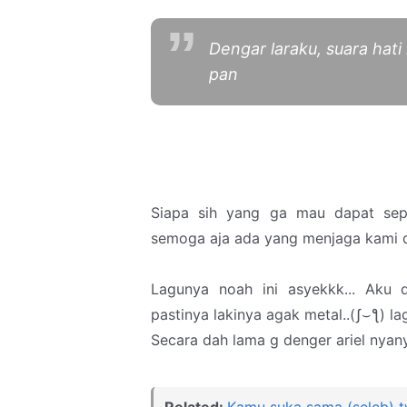
Dengar laraku, suara hat
pan
Siapa sih yang ga mau dapat sepa
semoga aja ada yang menjaga kami 
Lagunya noah ini asyekkk... Aku d
pastinya lakinya agak metal..(ʃ⌣ƪ) lagu
Secara dah lama g denger ariel nyanyi