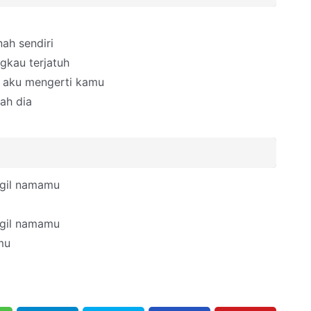
nah sendiri
gkau terjatuh
i aku mengerti kamu
ah dia
ggil namamu
ggil namamu
mu