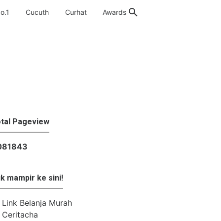
o.1
Cucuth
Curhat
Awards
tal Pageview
0
8
1
8
4
3
k mampir ke sini!
Link Belanja Murah
Ceritacha