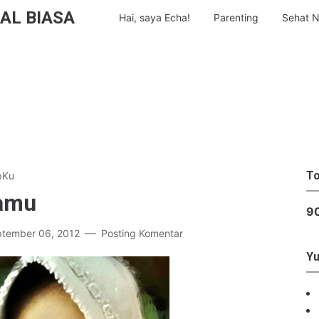
AL BIASA
Hai, saya Echa!
Parenting
Sehat N
To
pKu
kamu
9
tember 06, 2012
Posting Komentar
Yu