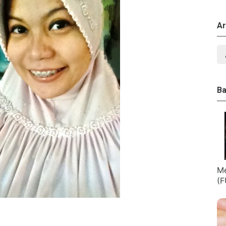
Ar
Ba
Me
(F