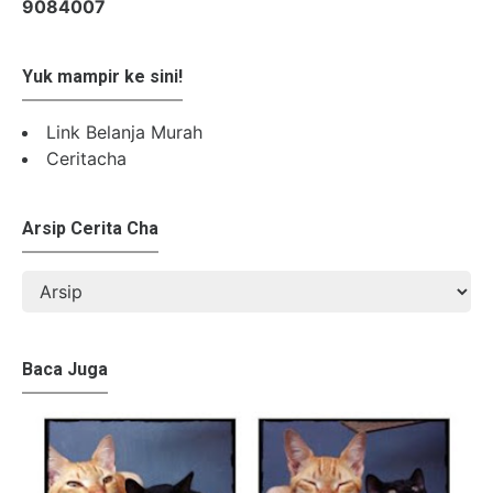
9
0
8
4
0
0
7
Yuk mampir ke sini!
Link Belanja Murah
Ceritacha
Arsip Cerita Cha
Baca Juga