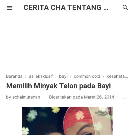
CERITA CHA TENTANG HAL BIASA
Beranda
›
asi eksklusif
›
bayi
›
common cold
›
kesehatan
›
Memilih Minyak Telon pada Bayi
by
echaimutenan
Diceritakan pada
Maret 26, 2014
25 ko