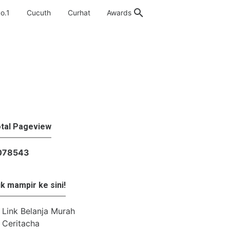
o.1
Cucuth
Curhat
Awards
tal Pageview
0
7
8
5
4
3
k mampir ke sini!
Link Belanja Murah
Ceritacha