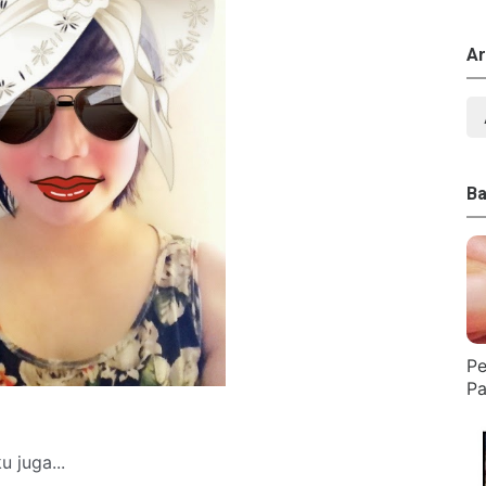
Ar
Ba
Pe
Pa
 juga...