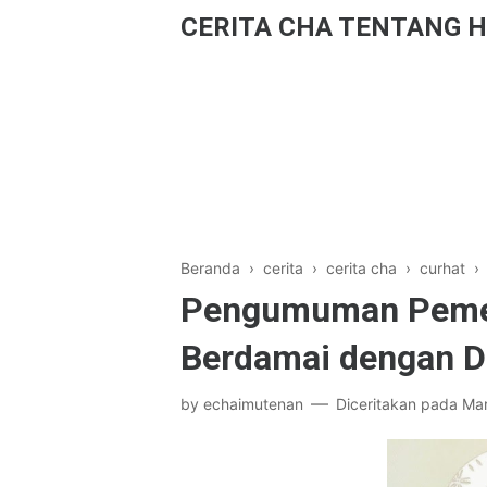
CERITA CHA TENTANG H
Beranda
›
cerita
›
cerita cha
›
curhat
Pengumuman Pemen
Berdamai dengan Di
by
echaimutenan
Diceritakan pada
Mar