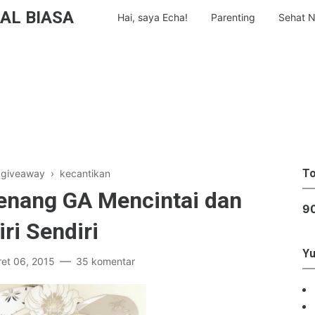
AL BIASA
Hai, saya Echa!
Parenting
Sehat N
To
›
giveaway
›
kecantikan
ang GA Mencintai dan
9
ri Sendiri
Yu
et 06, 2015
35 komentar