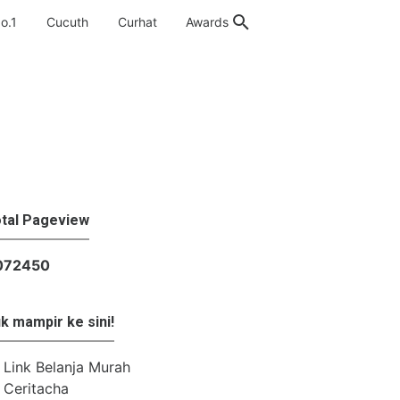
o.1
Cucuth
Curhat
Awards
tal Pageview
atan
›
lomba
›
safir senduk
›
Sunlife finansial
0
7
2
4
5
0
k mampir ke sini!
Link Belanja Murah
Ceritacha