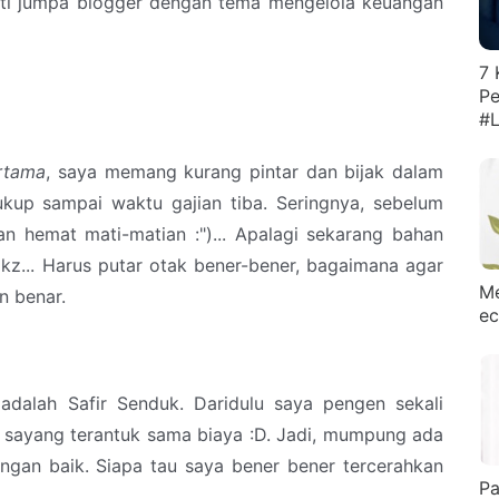
uti jumpa blogger dengan tema mengelola keuangan
7 
Pe
#L
rtama
, saya memang kurang pintar dan bijak dalam
kup sampai waktu gajian tiba. Seringnya, sebelum
n hemat mati-matian :")... Apalagi sekarang bahan
 Hikz... Harus putar otak bener-bener, bagaimana agar
Me
n benar.
ec
adalah Safir Senduk. Daridulu saya pengen sekali
a sayang terantuk sama biaya :D. Jadi, mumpung ada
gan baik. Siapa tau saya bener bener tercerahkan
Pa