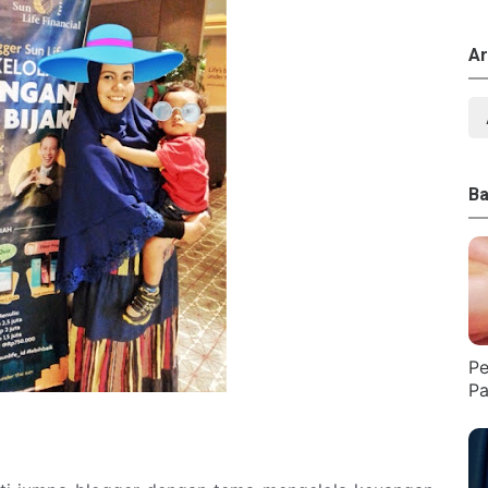
Ar
Ba
Pe
Pa