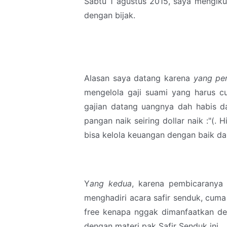
Sabtu 1 agustus 2015, saya mengik
dengan bijak.
Alasan saya datang karena
yang pe
mengelola gaji suami yang harus cu
gajian datang uangnya dah habis da
pangan naik seiring dollar naik :"(.
bisa kelola keuangan dengan baik da
Y
ang kedua
, karena pembicaranya 
menghadiri acara safir senduk, cum
free kenapa nggak dimanfaatkan den
dengan materi pak Safir Senduk ini.