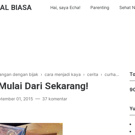
AL BIASA
Hai, saya Echa!
Parenting
Sehat N
To
angan dengan bijak
›
cara menjadi kaya
›
cerita
›
curhat
›
keseh
Mulai Dari Sekarang!
9
tember 01, 2015
37 komentar
Yu