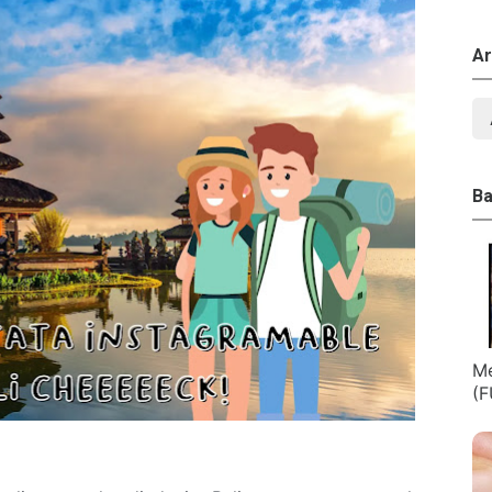
Ar
Ba
Me
(F