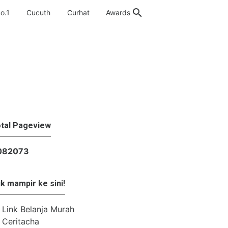
o.1
Cucuth
Curhat
Awards
tal Pageview
0
8
2
0
7
3
k mampir ke sini!
Link Belanja Murah
Ceritacha