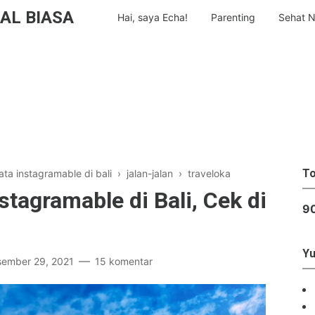
AL BIASA
Hai, saya Echa!
Parenting
Sehat N
To
ata instagramable di bali
›
jalan-jalan
›
traveloka
stagramable di Bali, Cek di
9
Yu
ember 29, 2021
15 komentar