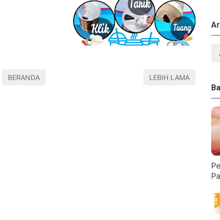
Ar
BERANDA
LEBIH LAMA
Ba
Pe
Pa