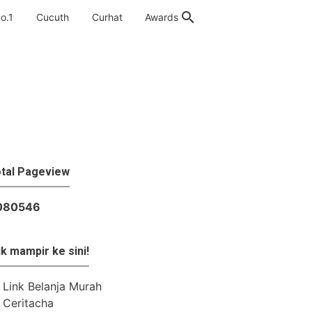
o.1
Cucuth
Curhat
Awards
tal Pageview
0
8
0
5
4
6
k mampir ke sini!
Link Belanja Murah
Ceritacha