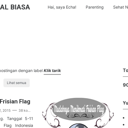
AL BIASA
Hai, saya Echa!
Parenting
Sehat N
To
ostingan dengan label
Klik tarik
Lihat semua
9
risian Flag
Yu
2, 2015
38 komentar
ag. Tanggal 5-11
 Flag Indonesia