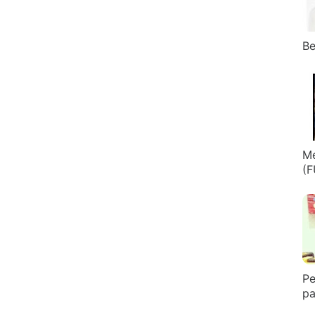
Be
Me
(F
Pe
pa