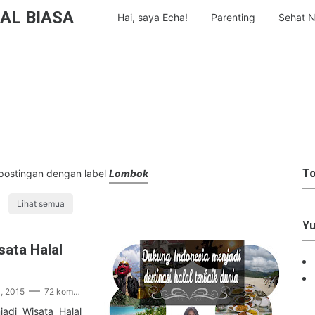
AL BIASA
Hai, saya Echa!
Parenting
Sehat N
To
postingan dengan label
Lombok
Lihat semua
Yu
ata Halal
1, 2015
72 komentar
adi Wisata Halal