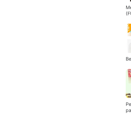
Me
(F
Be
Pe
pa