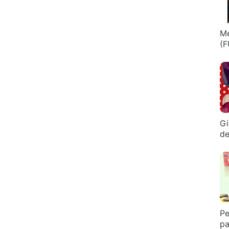
Me
(F
Gi
de
Pe
pa