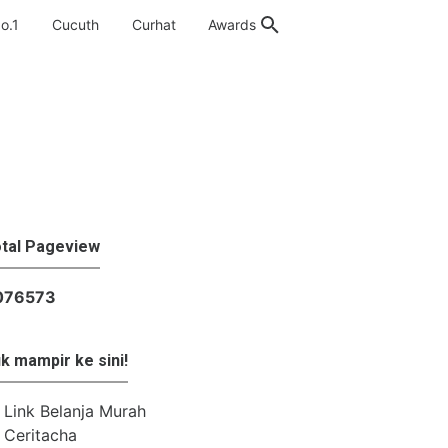
o.1
Cucuth
Curhat
Awards
tal Pageview
0
7
6
5
7
3
k mampir ke sini!
Link Belanja Murah
Ceritacha