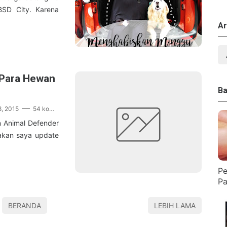
BSD City. Karena
Ar
 Para Hewan
Ba
8, 2015
54 komentar
n Animal Defender
 akan saya update
Pe
Pa
BERANDA
LEBIH LAMA