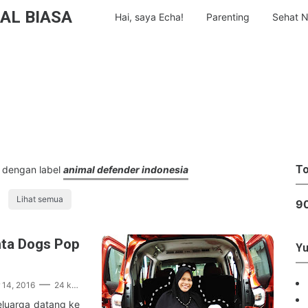
AL BIASA
Hai, saya Echa!
Parenting
Sehat N
To
 dengan label
animal defender indonesia
Lihat semua
9
nta Dogs Pop
Yu
14, 2016
24 komentar
eluarga datang ke