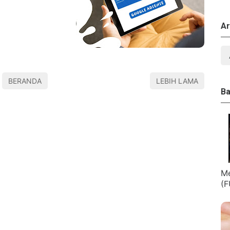
Ar
BERANDA
LEBIH LAMA
Ba
Me
(F