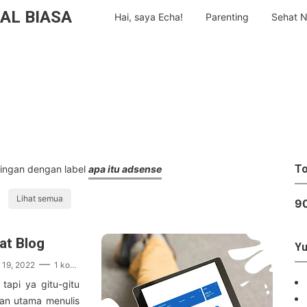
AL BIASA
Hai, saya Echa!
Parenting
Sehat N
To
ingan dengan label
apa itu adsense
Lihat semua
9
at Blog
Yu
19, 2022
1 komentar
 tapi ya gitu-gitu
aan utama menulis