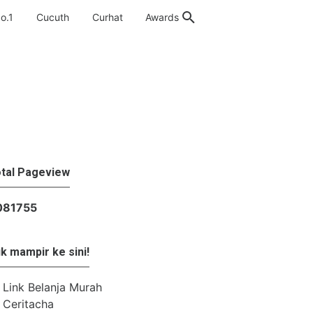
o.1
Cucuth
Curhat
Awards
tal Pageview
0
8
1
7
5
5
k mampir ke sini!
Link Belanja Murah
Ceritacha