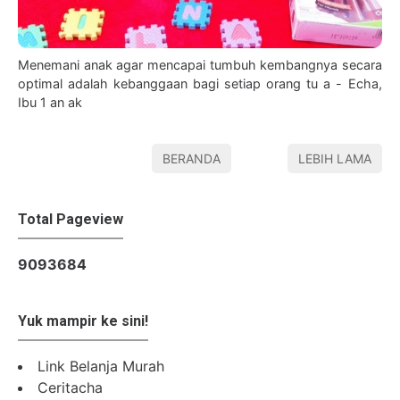
Menemani anak agar mencapai tumbuh kembangnya secara
optimal adalah kebanggaan bagi setiap orang tu a - Echa,
Ibu 1 an ak
BERANDA
LEBIH LAMA
Total Pageview
9
0
9
3
6
8
4
Yuk mampir ke sini!
Link Belanja Murah
Ceritacha