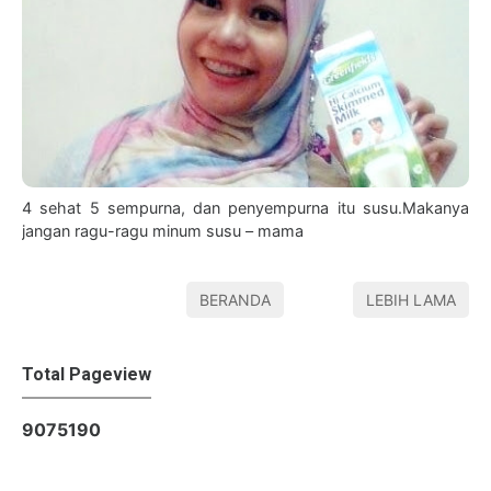
4 sehat 5 sempurna, dan penyempurna itu susu.Makanya
jangan ragu-ragu minum susu – mama
BERANDA
LEBIH LAMA
Total Pageview
9
0
7
5
1
9
0