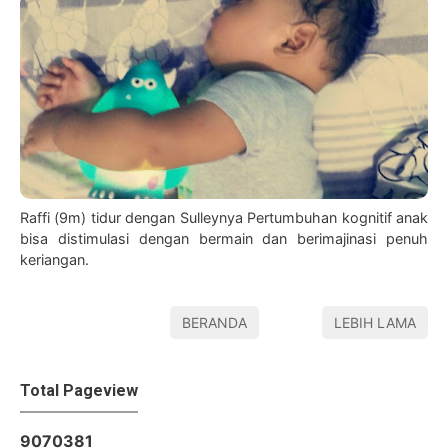
Raffi (9m) tidur dengan Sulleynya Pertumbuhan kognitif anak
bisa distimulasi dengan bermain dan berimajinasi penuh
keriangan.
BERANDA
LEBIH LAMA
Total Pageview
9
0
7
0
3
8
1