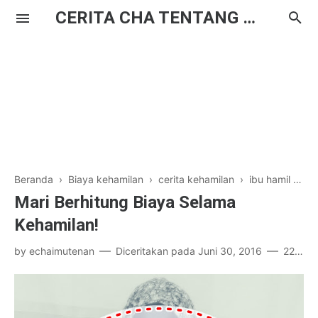
CERITA CHA TENTANG HAL BIASA
Beranda
›
Biaya kehamilan
›
cerita kehamilan
›
ibu hamil
›
ka
Mari Berhitung Biaya Selama
Kehamilan!
by
echaimutenan
Diceritakan pada
Juni 30, 2016
22 komentar