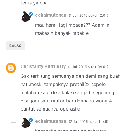
terus ya cha
echaimutenan
1 Juli 2016 pukul 12.01
mau hamil lagi mbaaa??? Aaamiin
makasih banyak mbak e
BALAS
Christanty Putri Arty
1 Juli 2016 pukul 09.01
Gak terhitung semuanya deh demi sang buah
hati.meski tampaknya prethil2x sepele
malahan kalo dikalkulasikan jadi segunung.
Bisa jadi satu motor baru.Hahaha wong 4
buntut semuanya operasi☺
echaimutenan
2 Juli 2016 pukul 11.49
hahahaha seng penting sehattttt