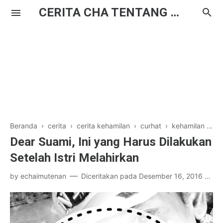
CERITA CHA TENTANG HAL BIASA
Beranda
›
cerita
›
cerita kehamilan
›
curhat
›
kehamilan
›
ko
Dear Suami, Ini yang Harus Dilakukan
Setelah Istri Melahirkan
by
echaimutenan
Diceritakan pada
Desember 16, 2016
4