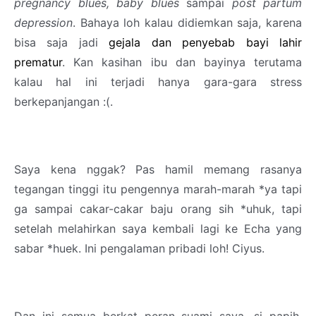
pregnancy blues, baby blues
sampai
post partum
depression
. Bahaya loh kalau didiemkan saja, karena
bisa saja jadi
gejala dan penyebab bayi lahir
prematur
. Kan kasihan ibu dan bayinya terutama
kalau hal ini terjadi hanya gara-gara stress
berkepanjangan :(.
Saya kena nggak? Pas hamil memang rasanya
tegangan tinggi itu pengennya marah-marah *ya tapi
ga sampai cakar-cakar baju orang sih *uhuk, tapi
setelah melahirkan saya kembali lagi ke Echa yang
sabar *huek. Ini pengalaman pribadi loh! Ciyus.
Dan ini semua berkat peran suami saya, si papih,