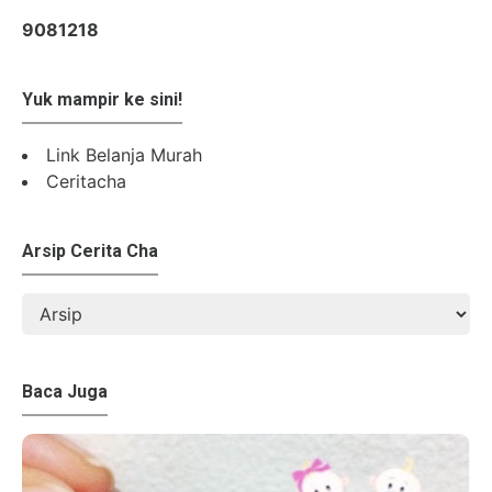
9
0
8
1
2
1
8
Yuk mampir ke sini!
Link Belanja Murah
Ceritacha
Arsip Cerita Cha
Baca Juga