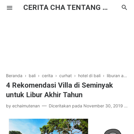
CERITA CHA TENTANG HAL BIASA
Beranda
›
bali
›
cerita
›
curhat
›
hotel di bali
›
liburan akhir tahun
4 Rekomendasi Villa di Seminyak
untuk Libur Akhir Tahun
by
echaimutenan
Diceritakan pada
November 30, 2019