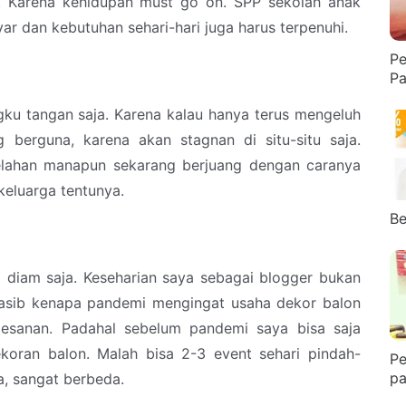
n. Karena kehidupan must go on. SPP sekolah anak
ayar dan kebutuhan sehari-hari juga harus terpenuhi.
Pe
Pa
ku tangan saja. Karena kalau hanya terus mengeluh
 berguna, karena akan stagnan di situ-situ saja.
lahan manapun sekarang berjuang dengan caranya
keluarga tentunya.
Be
 diam saja. Keseharian saya sebagai blogger bukan
nasib kenapa pandemi mengingat usaha dekor balon
esanan. Padahal sebelum pandemi saya bisa saja
koran balon. Malah bisa 2-3 event sehari pindah-
Pe
pa
, sangat berbeda.