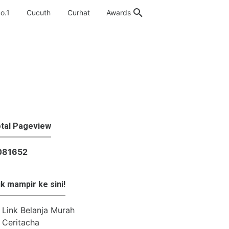
o.1
Cucuth
Curhat
Awards
tal Pageview
biayaan
›
pembiayaan syariah
›
teknologi
0
8
1
6
5
2
k mampir ke sini!
Link Belanja Murah
Ceritacha