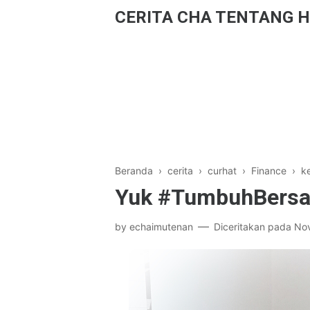
CERITA CHA TENTANG H
Beranda
›
cerita
›
curhat
›
Finance
›
k
Yuk #TumbuhBersa
by
echaimutenan
Diceritakan pada
No