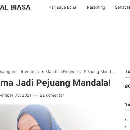
AL BIASA
Hai, saya Echa!
Parenting
Sehat N
To
euangan
›
kompetisi
›
Mandala Finance
›
Pejuang Mandala
›
pem
ma Jadi Pejuang Mandala!
9
vember 03, 2021
22 komentar
Yu