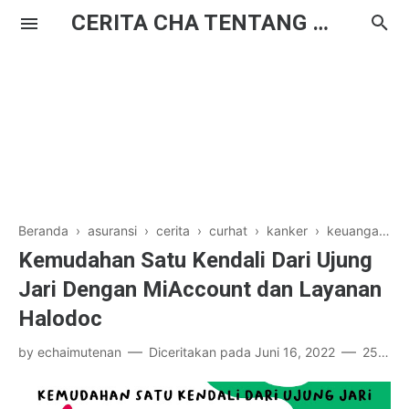
CERITA CHA TENTANG HAL BIASA
Beranda
›
asuransi
›
cerita
›
curhat
›
kanker
›
keuangan
›
Kemudahan Satu Kendali Dari Ujung
Jari Dengan MiAccount dan Layanan
Halodoc
by
echaimutenan
Diceritakan pada
Juni 16, 2022
25 komentar