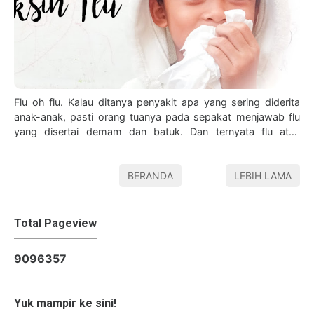
Flu oh flu. Kalau ditanya penyakit apa yang sering diderita
anak-anak, pasti orang tuanya pada sepakat menjawab flu
yang disertai demam dan batuk. Dan ternyata flu atau
influenza ini tidak bi…
BERANDA
LEBIH LAMA
Total Pageview
9
0
9
6
3
5
7
Yuk mampir ke sini!