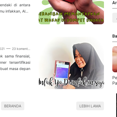
Ar
endaki di antara
u infakkan, Al…
Ba
2021
23 komentar
 sama finansial,
r tersertifikasi
k buat masa depan
Pe
Pa
BERANDA
LEBIH LAMA