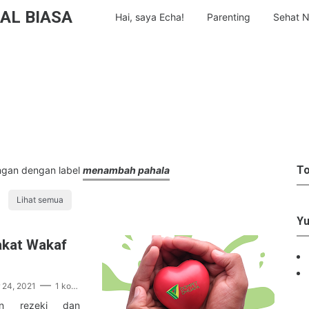
AL BIASA
Hai, saya Echa!
Parenting
Sehat N
To
ngan dengan label
menambah pahala
Lihat semua
Yu
kat Wakaf
 24, 2021
1 komentar
an rezeki dan