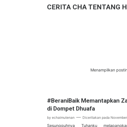
CERITA CHA TENTANG H
Menampilkan posti
#BeraniBaik Memantapkan Za
di Dompet Dhuafa
by
echaimutenan
Diceritakan pada
November
Sesungguhnya Tuhanku melapangk