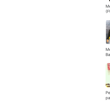
Me
(F
M
Ba
Pe
pa