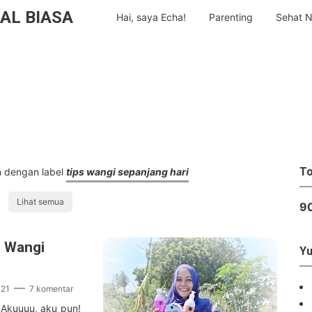
AL BIASA
Hai, saya Echa!
Parenting
Sehat N
To
 dengan label
tips wangi sepanjang hari
Lihat semua
9
u Wangi
Yu
021
7 komentar
 Akuuuu, aku pun!