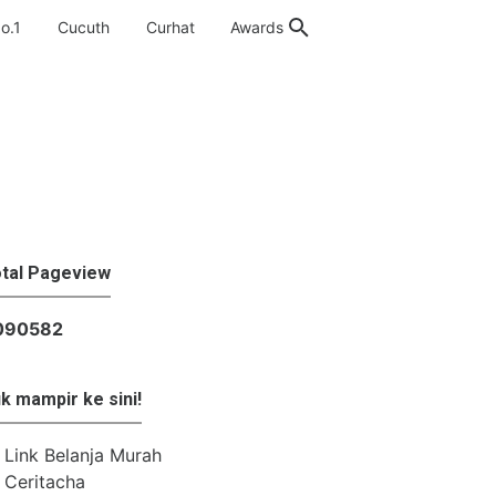
o.1
Cucuth
Curhat
Awards
tal Pageview
0
9
0
5
8
2
k mampir ke sini!
Link Belanja Murah
Ceritacha