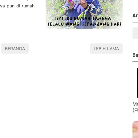
lnya pun di rumah.
Ar
BERANDA
LEBIH LAMA
Ba
Me
(F