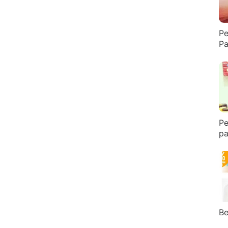
Pe
Pa
Pe
pa
Be