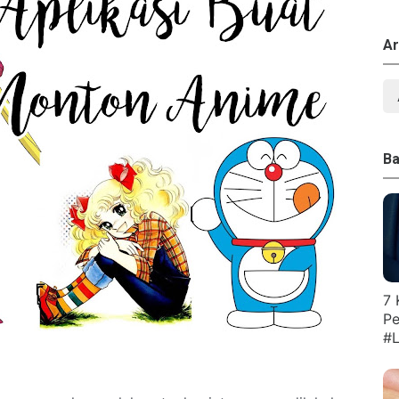
Ar
Ba
7 
Pe
#L