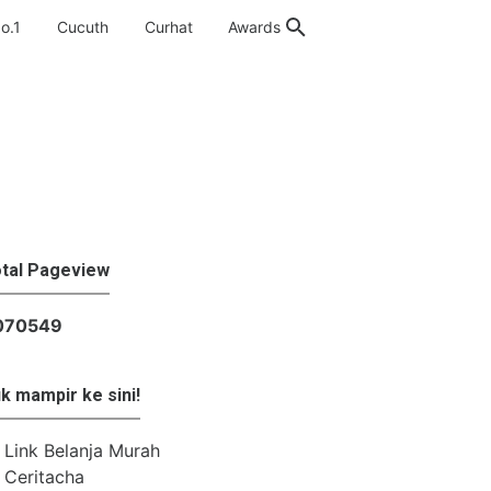
o.1
Cucuth
Curhat
Awards
tal Pageview
rnet provider
›
internet stabil
›
koneksi internet
›
MyOrbit
›
netfli
0
7
0
5
4
9
k mampir ke sini!
Link Belanja Murah
Ceritacha