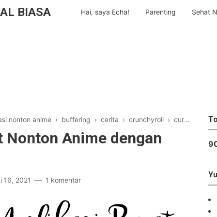
AL BIASA
Hai, saya Echa!
Parenting
Sehat N
To
asi nonton anime
›
buffering
›
cerita
›
crunchyroll
›
curhat
›
inte
uat Nonton Anime dengan
9
Yu
i 16, 2021
1 komentar