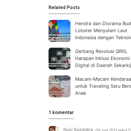
Related Posts
Hendra dan Diorama Bud
Lobster Menyulam Laut
Indonesia dengan Teknol
IoT
Gerbang Revolusi QRIS,
Harapan Inklusi Ekonomi
Digital di Daerah Sekarki
Macam-Macam Kendara
untuk Traveling Seru Be
Anak
1 komentar
Susi Susindra
16 Juni 2021 pukul 2