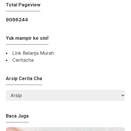
Total Pageview
9
0
9
6
2
4
4
Yuk mampir ke sini!
Link Belanja Murah
Ceritacha
Arsip Cerita Cha
Baca Juga